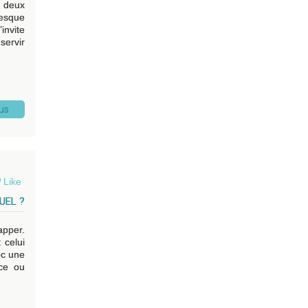
, deux
resque
invite
servir
lus
Like
UEL ?
apper.
 celui
ec une
nce ou