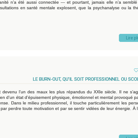
nité n’a été aussi connectée — et pourtant, jamais elle n’a semblé
onsultations en santé mentale explosent, que la psychanalyse ou la th
Lire p
LE BURN-OUT, QU’IL SOIT PROFESSIONNEL OU SCO
est devenu l’un des maux les plus répandus du XXIe siècle. Il ne s’ag
ien d’un état d’épuisement physique, émotionnel et mental provoqué p
ense. Dans le milieu professionnel, il touche particulièrement les per
 par perdre toute motivation et par se sentir vidées de leur énergie. À l