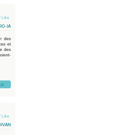
Like
RO-IA
ur des
ces et
re des
oient-
lus
Like
DIVAN