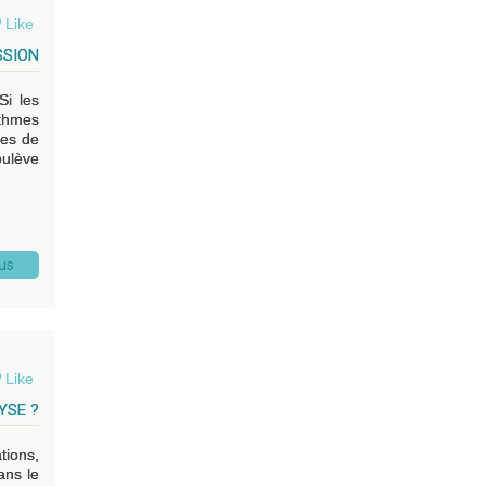
Like
SSION
Si les
ithmes
nes de
oulève
lus
Like
YSE ?
tions,
ans le