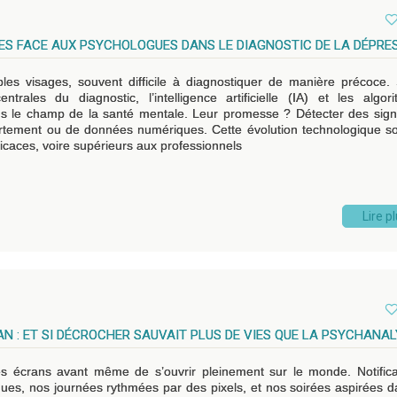
MES FACE AUX PSYCHOLOGUES DANS LE DIAGNOSTIC DE LA DÉPRE
les visages, souvent difficile à diagnostiquer de manière précoce. 
trales du diagnostic, l’intelligence artificielle (IA) et les algor
ans le champ de la santé mentale. Leur promesse ? Détecter des sig
ortement ou de données numériques. Cette évolution technologique s
fficaces, voire supérieurs aux professionnels
Lire p
N : ET SI DÉCROCHER SAUVAIT PLUS DE VIES QUE LA PSYCHANAL
es écrans avant même de s’ouvrir pleinement sur le monde. Notifica
ues, nos journées rythmées par des pixels, et nos soirées aspirées d