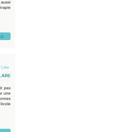
 aussi
érapie
lus
Like
LAIRE
it pas
ar une
sonnes
’école