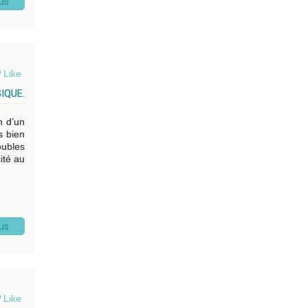
lus
Like
IQUE.
n d’un
s bien
oubles
ité au
lus
Like