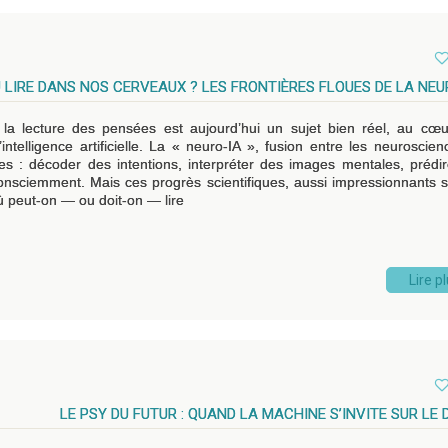
 LIRE DANS NOS CERVEAUX ? LES FRONTIÈRES FLOUES DE LA NEU
, la lecture des pensées est aujourd’hui un sujet bien réel, au cœ
ntelligence artificielle. La « neuro-IA », fusion entre les neuroscien
édites : décoder des intentions, interpréter des images mentales, prédi
nsciemment. Mais ces progrès scientifiques, aussi impressionnants s
où peut-on — ou doit-on — lire
Lire p
LE PSY DU FUTUR : QUAND LA MACHINE S’INVITE SUR LE 