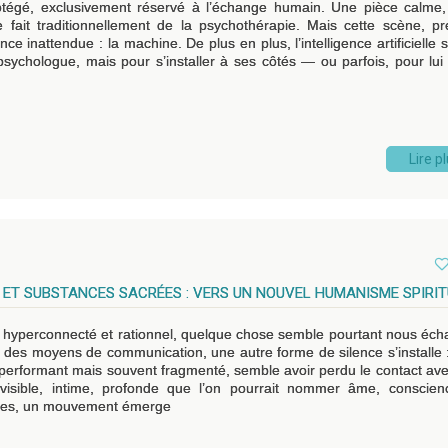
protégé, exclusivement réservé à l’échange humain. Une pièce calme
e fait traditionnellement de la psychothérapie. Mais cette scène, p
 inattendue : la machine. De plus en plus, l’intelligence artificielle s’
sychologue, mais pour s’installer à ses côtés — ou parfois, pour lui 
Lire p
 ET SUBSTANCES SACRÉES : VERS UN NOUVEL HUMANISME SPIRIT
 hyperconnecté et rationnel, quelque chose semble pourtant nous éch
on des moyens de communication, une autre forme de silence s’installe :
 performant mais souvent fragmenté, semble avoir perdu le contact av
visible, intime, profonde que l’on pourrait nommer âme, conscie
nées, un mouvement émerge