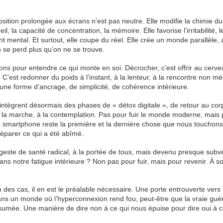
osition prolongée aux écrans n’est pas neutre. Elle modifie la chimie du
la capacité de concentration, la mémoire. Elle favorise l’irritabilité, l
 mental. Et surtout, elle coupe du réel. Elle crée un monde parallèle, a
se perd plus qu’on ne se trouve.
tations pour entendre ce qui monte en soi. Décrocher, c’est offrir au cerv
C’est redonner du poids à l’instant, à la lenteur, à la rencontre non mé
 une forme d’ancrage, de simplicité, de cohérence intérieure.
intègrent désormais des phases de « détox digitale », de retour au corp
e, à la marche, à la contemplation. Pas pour fuir le monde moderne, mais
 le smartphone reste la première et la dernière chose que nous touchon
à réparer ce qui a été abîmé.
 geste de santé radical, à la portée de tous, mais devenu presque subve
dans notre fatigue intérieure ? Non pas pour fuir, mais pour revenir. À so
es cas, il en est le préalable nécessaire. Une porte entrouverte vers
dans un monde où l’hyperconnexion rend fou, peut-être que la vraie gué
umée. Une manière de dire non à ce qui nous épuise pour dire oui à c