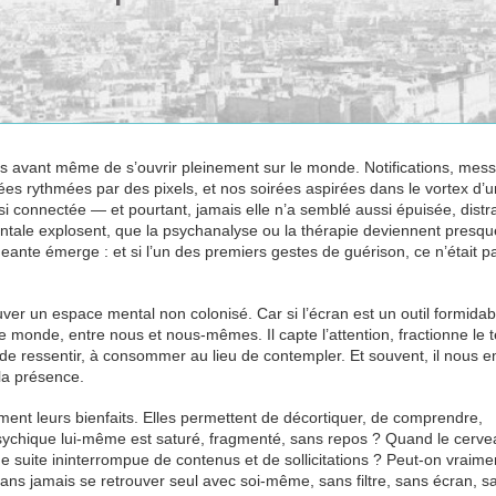
ns avant même de s’ouvrir pleinement sur le monde. Notifications, mes
ées rythmées par des pixels, et nos soirées aspirées dans le vortex d’u
i connectée — et pourtant, jamais elle n’a semblé aussi épuisée, distra
entale explosent, que la psychanalyse ou la thérapie deviennent presq
ante émerge : et si l’un des premiers gestes de guérison, ce n’était p
er un espace mental non colonisé. Car si l’écran est un outil formidable
 monde, entre nous et nous-mêmes. Il capte l’attention, fractionne le 
ieu de ressentir, à consommer au lieu de contempler. Et souvent, il nous
, la présence.
ment leurs bienfaits. Elles permettent de décortiquer, de comprendre,
 psychique lui-même est saturé, fragmenté, sans repos ? Quand le cerve
e suite ininterrompue de contenus et de sollicitations ? Peut-on vraime
ans jamais se retrouver seul avec soi-même, sans filtre, sans écran, s