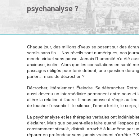
psychanalyse ?
Chaque jour, des millions d’yeux se posent sur des écra
scrolls sans fin… Nos réveils sont numériques, nos journ
monde virtuel sans pause. Jamais l’humanité n’a été auss
anxieuse, isolée. Alors que les consultations en santé m
passages obligés pour tenir debout, une question dérange
parler… mais de décrocher ?
Décrocher, littéralement. Éteindre. Se débrancher. Retrouv
aussi devenu un intermédiaire permanent entre nous et le
altère la relation à l’autre. Il nous pousse à réagir au l
de toucher l’essentiel : le silence, l’ennui fertile, le corps
La psychanalyse et les thérapies verbales ont indéniable
d’éclairer. Mais que peuvent-elles faire quand l’espace
constamment stimulé, distrait, arraché à lui-même par un
réparer en profondeur sans jamais vraiment s’arrêter ? S