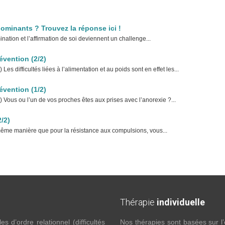
dominants ? Trouvez la réponse ici !
mination et l’affirmation de soi deviennent un challenge...
évention (2/2)
s difficultés liées à l’alimentation et au poids sont en effet les...
évention (1/2)
 Vous ou l’un de vos proches êtes aux prises avec l’anorexie ?...
/2)
même manière que pour la résistance aux compulsions, vous...
Thérapie
individuelle
 d’ordre relationnel (difficultés
Nos thérapies sont basées sur l’