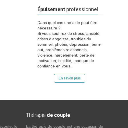
Épuisement
professionnel
Dans quel cas une aide peut être
nécessaire ?
Si vous souffrez de stress, anxiété,
crises d’angoisse, troubles du
sommeil, phobie, dépression, burn-
out, problèmes relationnels,
violence, harcèlement, perte de
motivation, timidité, manque de
confiance en vous.
En savoir plus
Thérapie
de couple
écoute, le
La thérapie de couple est une occasion de