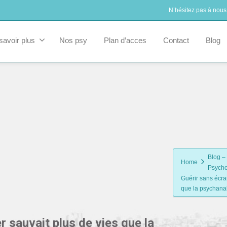
N’hésitez pas à nous
savoir plus
Nos psy
Plan d’acces
Contact
Blog
Blog – 
Home
Psycho
Guérir sans écran
que la psychana
r sauvait plus de vies que la