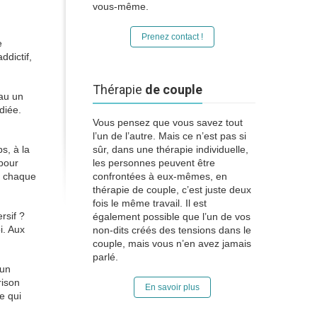
vous-même.
Prenez contact !
e
ddictif,
Thérapie
de couple
eau un
diée.
Vous pensez que vous savez tout
l’un de l’autre. Mais ce n’est pas si
s, à la
sûr, dans une thérapie individuelle,
 pour
les personnes peuvent être
s chaque
confrontées à eux-mêmes, en
thérapie de couple, c’est juste deux
fois le même travail. Il est
rsif ?
également possible que l’un de vos
i. Aux
non-dits créés des tensions dans le
couple, mais vous n’en avez jamais
parlé.
 un
rison
En savoir plus
e qui