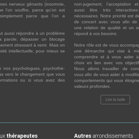
ômes nerveux gênants (insomnie,
non-jugement, l’acceptation e
l’on souffre, parce qu’on est
aussi être très interactive
 simplement parce que l’on a
nécessaires. Notre priorité est de
de concert avec vous afin de 
une relation de qualité et un s
ut aussi répondre à un problème
répond à vos besoins.
la parole; dépasser un blocage
ement stressant à venir. Mais on
Notre rôle est de vous accompa
ité intellectuelle, pour mieux se
une démarche qui vise à mi
comprendre et à vous aider à 
choix en lien avec vos objecti
e nos psychologues, psychothé-
Nous allons travailler de con
 pas vers le changement que vous
vous afin de vous aider à modifie
formations ou si vous avez des
comportements qui vous éloigne
valeurs profondes.
Lire la suite
aux
thérapeutes
Autres
arrondissements