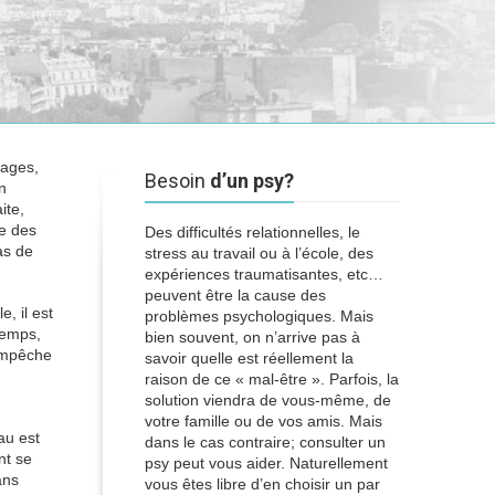
sages,
Besoin
d’un psy?
n
ite,
ue des
Des difficultés relationnelles, le
as de
stress au travail ou à l’école, des
expériences traumatisantes, etc…
peuvent être la cause des
, il est
problèmes psychologiques. Mais
temps,
bien souvent, on n’arrive pas à
 empêche
savoir quelle est réellement la
raison de ce « mal-être ». Parfois, la
solution viendra de vous-même, de
votre famille ou de vos amis. Mais
au est
dans le cas contraire; consulter un
nt se
psy peut vous aider. Naturellement
ans
vous êtes libre d’en choisir un par