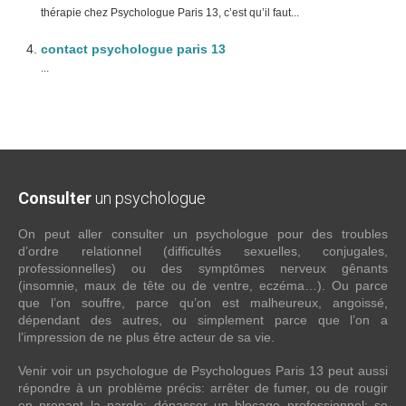
thérapie chez Psychologue Paris 13, c’est qu’il faut...
contact psychologue paris 13
...
Consulter
un psychologue
On peut aller consulter un psychologue pour des troubles
d’ordre relationnel (difficultés sexuelles, conjugales,
professionnelles) ou des symptômes nerveux gênants
(insomnie, maux de tête ou de ventre, eczéma…). Ou parce
que l’on souffre, parce qu’on est malheureux, angoissé,
dépendant des autres, ou simplement parce que l’on a
l’impression de ne plus être acteur de sa vie.
Venir voir un psychologue de Psychologues Paris 13 peut aussi
répondre à un problème précis: arrêter de fumer, ou de rougir
en prenant la parole; dépasser un blocage professionnel; se