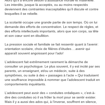
Alors qu’il a encore besoin d’assistance morale et matérielle.
Les interdits, jusque là acceptés, ou au moins respectés
deviennent des contraintes inacceptables qu’il discute et contre
lesquelles il se rebelle.
psychologue adolescent
La scolarité occupe une grande partie de son temps. Où on lui
demande des efforts de concentration. Le respect de règles, et
des efforts intellectuels importants, alors que son corps, sa tête
et son cœur sont en ébullition.
mais
La pression sociale et familiale se fait ressentir quant à l’avenir:
orientation scolaire, choix de filières d’études….avenir qui
apparaît souvent angoissant pour l’ado!
ainsi
L’adolescent fait extrêmement rarement la démarche de
consulter un psychologue. Le plus souvent, il y est incité par ses
parents, un enseignant, et/ou un médecin, suite à des
symptômes, ou suite à des « passages à l’acte ».Qui traduisent
une souffrance impossible à nommer que l’adolescent traduit en
comportements inquiétants.
mais
L’adolescent peut avoir des « conduites ordaliques », c’est-à-
dire des conduites où il va frôler la mort pour se sentir exister.
Mais il y a aussi des ados qui, à l’inverse, souffrent en silence,