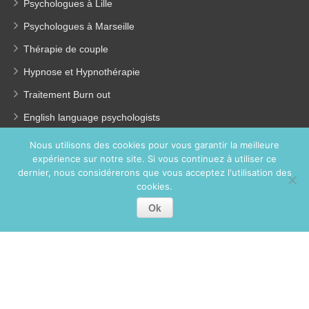
Psychologues à Lille
Psychologues à Marseille
Thérapie de couple
Hypnose et Hypnothérapie
Traitement Burn out
English language psychologists
Psychologues pour enfants
Nous utilisons des cookies pour vous garantir la meilleure
expérience sur notre site. Si vous continuez à utiliser ce
Perte de poids
dernier, nous considérerons que vous acceptez l'utilisation des
Coach coaching France
cookies.
Ok
Copyright © 2026
Psychologue Paris 13.
Tous droits réservés.
Privium – Des services qui soutiennent vos soins. Pour
psychologues, psychotherapeutes et hypnotherapeutes.
RGPD - Politique de Protection de la Vie Privée