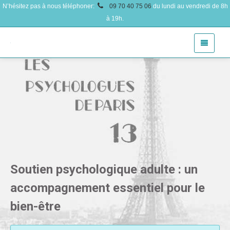
N’hésitez pas à nous téléphoner:
09 70 40 75 06
du lundi au vendredi de 8h
à 19h.
Soutien psychologique adulte : un
accompagnement essentiel pour le
bien-être