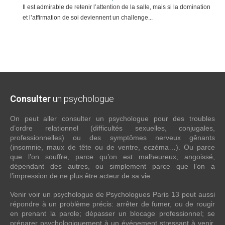
Il est admirable de retenir l’attention de la salle, mais si la domination
et l’affirmation de soi deviennent un challenge...
Consulter
un psychologue
On peut aller consulter un psychologue pour des troubles
d’ordre relationnel (difficultés sexuelles, conjugales,
professionnelles) ou des symptômes nerveux gênants
(insomnie, maux de tête ou de ventre, eczéma…). Ou parce
que l’on souffre, parce qu’on est malheureux, angoissé,
dépendant des autres, ou simplement parce que l’on a
l’impression de ne plus être acteur de sa vie.
Venir voir un psychologue de Psychologues Paris 13 peut aussi
répondre à un problème précis: arrêter de fumer, ou de rougir
en prenant la parole; dépasser un blocage professionnel; se
préparer psychologiquement à un événement stressant à venir.