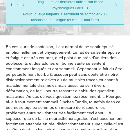
Blog – Lire les dernières articles sur le site
Home
Psychologues Paris 13
Pourquoi ai-je toujours le sentiment de somnoler ? 12
raisons pour la fatigue (et ce qu’il faut faire)
En ces jours de confusion, il est normal de se sentir épuisé
émotionnellement et physiquement. Le fait de se sentir épuisé
et fatigué est très courant, à tel point que près d’un tiers des
adolescents et des adultes en bonne santé se sentent
constamment fatigués et ont sommeil. Cependant le fait du être
perpétuellement fourbu & assoupi peut sans doute être notre
disfonctionnement relatives au de multiples tracas touchant à
maladie mentale dissimulés mais aussi, au sein divers
déformation, de fait il pourra ressortir d’habitudes quotidien
malsaines. Au cas où vous questionnez récemment: « Pourquoi
ai-je à tout moment sommeil ?Inches Tandis, toutefois dasn ce
but, notre équipe sommes en mesure de résoudre les
problèmes entre solutionner très facilement ceci ennui ! A
supposer que de fait la neurasthénie agrafée n’est aucunement
forcément attachée en réel disfonctionnement super, celle-ci est
à même de dasn les faits dialoguer de nombreuses brutalités