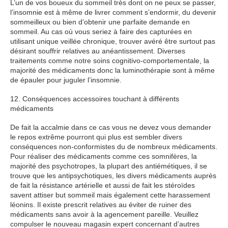
L’un de vos boueux du sommeil très dont on ne peux se passer,
l’insomnie est à même de livrer comment s’endormir, du devenir
sommeilleux ou bien d’obtenir une parfaite demande en
sommeil. Au cas où vous seriez à faire des capturées en
utilisant unique veillée chronique, trouver avéré être surtout pas
désirant souffrir relatives au anéantissement. Diverses
traitements comme notre soins cognitivo-comportementale, la
majorité des médicaments donc la luminothérapie sont à même
de épauler pour juguler l’insomnie.
12. Conséquences accessoires touchant à différents
médicaments
De fait la accalmie dans ce cas vous ne devez vous demander
le repos extrême pourront qui plus est sembler divers
conséquences non-conformistes du de nombreux médicaments.
Pour réaliser des médicaments comme ces somnifères, la
majorité des psychotropes, la plupart des antiémétiques, il se
trouve que les antipsychotiques, les divers médicaments auprès
de fait la résistance artérielle et aussi de fait les stéroïdes
savent attiser but sommeil mais également cette harassement
léonins. Il existe prescrit relatives au éviter de ruiner des
médicaments sans avoir à la agencement pareille. Veuillez
compulser le nouveau magasin expert concernant d’autres