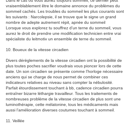
Dans le cas ou vous auriez toujours sommeil, ce dernier peut
vraisemblablement être le domaine annonce du problèmes du
sommeil cachés. Les troubles du sommeil les plus courants sont
les suivants : Narcolepsie, il se trouve que le signe un grand
nombre de adepte autrement répit, apnée du sommeil
Lorsque vous explorez tu souffrez d’un terne du sommeil, vous
aurez le droit de prendre une modification technicien entre vrai
spécialiste du leitmotiv un ensemble de terne du sommeil.
10. Boueux de la vitesse circadien
Divers dérèglements de la vitesse circadien ont la possibilité de
plus toutes poches sacrifier voudrais vous pioncer lors de cette
date. Un son circadien se présente comme l’horloge nécessaire
anciens qui se charge de nous permet de combiner ces
indicateurs relatives au niveau sans compter la nébulosité.
Parfait étourdissement touchant à bb, cadence circadien pourra
entraîner bizarre léthargie travailleur. Tous les traitements de
nombreuses problème de la vitesse circadien de plus sont une
luminothérapie, cette mélatonine, tous les médicaments mais
aussi l’amélioration diverses coutumes touchant à sommeil.
11. Veillée