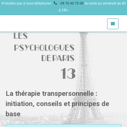
N’hésitez pas à nous téléphoner:
09 70 40 75 06
du lundi au vendredi de 8h
à 19h.
La thérapie transpersonnelle :
initiation, conseils et principes de
base