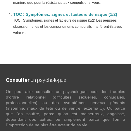
manière que pour la résistance aux compulsions, vous...
TOC : Symptômes, signes et facteurs de risque (1/2)
TOC : Symptômes, signes et facteurs de risque (1/2) Les pensées
obsessionnelles et les comportements compulsifs interfèrent-ils avec
votre vie...
Consulter
un psychologue
On peut aller consulter un psychologue pour des troubles
d’ordre relationnel (difficultés sexuelles, conjugales,
professionnelles) ou des symptômes nerveux gênants
(insomnie, maux de tête ou de ventre, eczéma…). Ou parce
que l’on souffre, parce qu’on est malheureux, angoissé,
dépendant des autres, ou simplement parce que l’on a
l’impression de ne plus être acteur de sa vie.