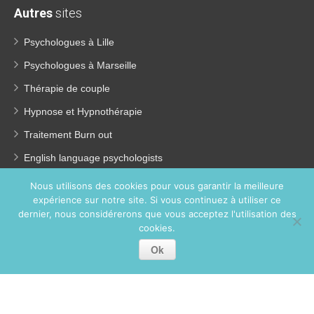
Autres
sites
Psychologues à Lille
Psychologues à Marseille
Thérapie de couple
Hypnose et Hypnothérapie
Traitement Burn out
English language psychologists
Psychologues pour enfants
Nous utilisons des cookies pour vous garantir la meilleure
expérience sur notre site. Si vous continuez à utiliser ce
Perte de poids
dernier, nous considérerons que vous acceptez l'utilisation des
Coach coaching France
cookies.
Ok
Copyright © 2026
Psychologue Paris 13.
Tous droits réservés.
Privium – Des services qui soutiennent vos soins. Pour
psychologues, psychotherapeutes et hypnotherapeutes.