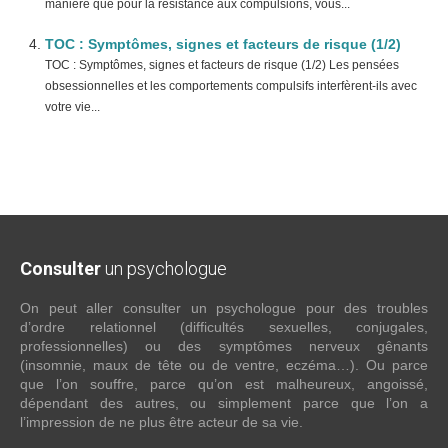
manière que pour la résistance aux compulsions, vous...
TOC : Symptômes, signes et facteurs de risque (1/2)
TOC : Symptômes, signes et facteurs de risque (1/2) Les pensées
obsessionnelles et les comportements compulsifs interfèrent-ils avec
votre vie...
Consulter
un psychologue
On peut aller consulter un psychologue pour des troubles
d’ordre relationnel (difficultés sexuelles, conjugales,
professionnelles) ou des symptômes nerveux gênants
(insomnie, maux de tête ou de ventre, eczéma…). Ou parce
que l’on souffre, parce qu’on est malheureux, angoissé,
dépendant des autres, ou simplement parce que l’on a
l’impression de ne plus être acteur de sa vie.