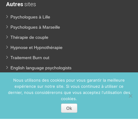
Autres
sites
Psychologues à Lille
Psychologues à Marseille
Thérapie de couple
Hypnose et Hypnothérapie
Traitement Burn out
English language psychologists
Psychologues pour enfants
Nous utilisons des cookies pour vous garantir la meilleure
expérience sur notre site. Si vous continuez à utiliser ce
Perte de poids
dernier, nous considérerons que vous acceptez l'utilisation des
Coach coaching France
cookies.
Ok
Copyright © 2026
Psychologue Paris 13.
Tous droits réservés.
Privium – Des services qui soutiennent vos soins. Pour
psychologues, psychotherapeutes et hypnotherapeutes.